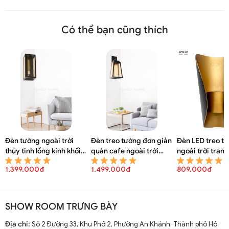
Có thể bạn cũng thích
Đèn tường ngoài trời
Đèn treo tường đơn giản
Đèn LED treo t
thủy tinh lồng kính khối
quán cafe ngoài trời
ngoài trời trang
chữ nhật chống nước
DGT 8075A
rào DGT 5409A
1.399.000đ
1.499.000đ
809.000đ
DGT 8076A
SHOW ROOM TRƯNG BÀY
Địa chỉ:
Số 2 Đường 33, Khu Phố 2, Phường An Khánh, Thành phố Hồ