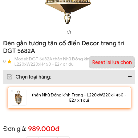
1/1
Đèn gắn tường tân cổ điển Decor trang trí
DGT 5682A
Model:
DGT 5682A thân Nhũ Đồng kính Trong -
0
Reset lại lựa chọn
L220xW220xH450 - E27 x 1 đui
Chọn loại hàng
:
thân Nhũ Đồng kính Trong - L220xW220xH450 -
E27 x 1 đui
989.000đ
Đơn giá: