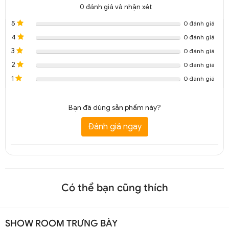
0
đánh giá và nhận xét
5
0 đánh giá
4
0 đánh giá
3
0 đánh giá
2
0 đánh giá
1
0 đánh giá
Bạn đã dùng sản phẩm này?
Đánh giá ngay
Đèn tường cầu lồi chống nước hiện đại đơn giản DGT 6452A
Có thể bạn cũng thích
SHOW ROOM TRƯNG BÀY