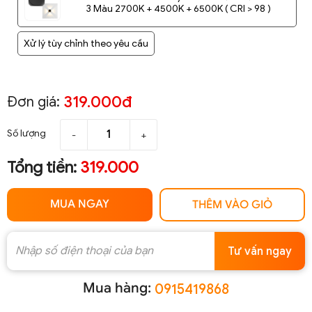
3 Màu 2700K + 4500K + 6500K ( CRI > 98 )
Xử lý tùy chỉnh theo yêu cầu
319.000đ
Đơn giá:
Số lượng
-
+
Tổng tiền:
319.000
MUA NGAY
THÊM VÀO GIỎ
Tư vấn ngay
Mua hàng:
0915419868