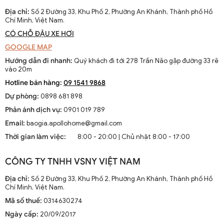
Địa chỉ:
Số 2 Đường 33, Khu Phố 2, Phường An Khánh, Thành phố Hồ
Chí Minh, Việt Nam.
CÓ CHỖ ĐẬU XE HƠI
GOOGLE MAP
Hướng dẫn đi nhanh:
Quý khách đi tới 278 Trần Não gặp đường 33 rẽ
vào 20m
Hotline bán hàng:
09 1541 9868
Dự phòng:
0898 681 898
Phản ánh dịch vụ:
0901 019 789
Email:
baogia.apollohome@gmail.com
Thời gian làm việc:
8:00 - 20:00 | Chủ nhật 8:00 - 17:00
CÔNG TY TNHH VSNY VIỆT NAM
Đèn tường cầu lồi chống nước hiện đại đơn giản DGT 6452A
Địa chỉ:
Số 2 Đường 33, Khu Phố 2, Phường An Khánh, Thành phố Hồ
Chí Minh, Việt Nam.
Mã số thuế:
0314630274
Ngày cấp:
20/09/2017