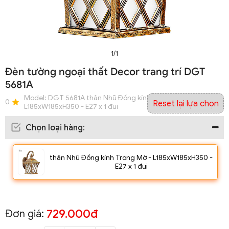
1/1
Đèn tường ngoại thất Decor trang trí DGT
5681A
Model:
DGT 5681A thân Nhũ Đồng kính Trong Mờ -
0
Reset lại lựa chọn
L185xW185xH350 - E27 x 1 đui
Chọn loại hàng
:
thân Nhũ Đồng kính Trong Mờ - L185xW185xH350 -
E27 x 1 đui
729.000đ
Đơn giá: