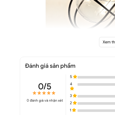
Xem t
Đèn tường Vintage k
Đánh giá sản phẩm
5
0/5
4
3
0
đánh giá và nhận xét
2
1