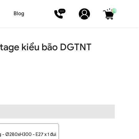
...
Blog
ntage kiểu bão DGTNT
g - Ø280xH300 - E27 x 1 đui