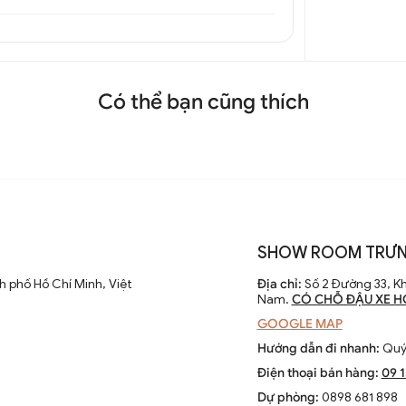
Có thể bạn cũng thích
SHOW ROOM TRƯN
iểu bão DGTNT 6803A
 phố Hồ Chí Minh, Việt
Địa chỉ:
Số 2 Đường 33, Kh
Nam.
CÓ CHỖ ĐẬU XE H
GOOGLE MAP
Hướng dẫn đi nhanh:
Quý 
Điện thoại bán hàng:
09 
Dự phòng:
0898 681 898