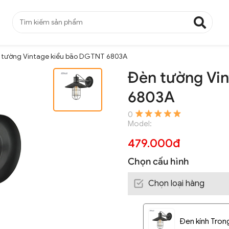
 tường Vintage kiểu bão DGTNT 6803A
Đèn tường Vi
6803A
0
Model:
479.000đ
Chọn cấu hình
Chọn loại hàng
Đen kính Tron