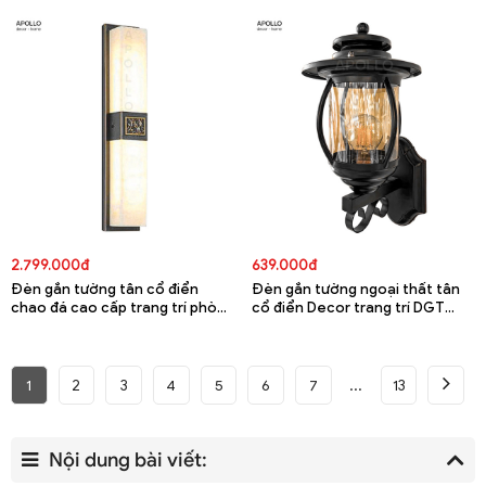
thang DGT 5530A
2.799.000đ
639.000đ
Đèn gắn tường tân cổ điển
Đèn gắn tường ngoại thất tân
chao đá cao cấp trang trí phòng
cổ điển Decor trang trí DGT
khách DGT 5529A
5519A
1
2
3
4
5
6
7
13
Nội dung bài viết: