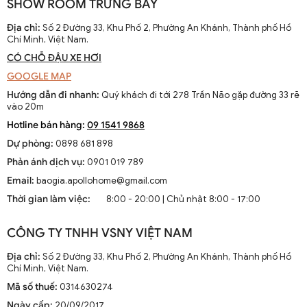
SHOW ROOM TRƯNG BÀY
dễ dàng di chuyển trong đêm và tránh những nguy hiểm tiềm ẩn
như trơn trượt hay các chướng ngại vật. Ngoài ra, ánh sáng mạnh
Địa chỉ:
Số 2 Đường 33, Khu Phố 2, Phường An Khánh, Thành phố Hồ
và ổn định cũng góp phần ngăn chặn các hoạt động không mong
Chí Minh, Việt Nam.
muốn từ bên ngoài.
CÓ CHỖ ĐẬU XE HƠI
1.2. Thẩm Mỹ Và Tính Thẩm Mỹ
GOOGLE MAP
Hướng dẫn đi nhanh:
Quý khách đi tới 278 Trần Não gặp đường 33 rẽ
Một chiếc đèn tường ngoài trời được thiết kế đẹp mắt có thể trở
vào 20m
thành tâm điểm thu hút ánh nhìn. Nó cung cấp không chỉ ánh sáng
Hotline bán hàng:
09 1541 9868
mà còn mang lại vẻ đẹp cho cả ngôi nhà. Việc nổi bật các đường
Dự phòng:
0898 681 898
nét kiến trúc của ngôi nhà bằng ánh sáng định hướng có thể tạo
nên những hiệu ứng đáng kinh ngạc.
Phản ánh dịch vụ:
0901 019 789
Email:
baogia.apollohome@gmail.com
2. Lựa Chọn Đèn Tường Ngoài Trời Phù Hợp
Thời gian làm việc:
8:00 - 20:00 | Chủ nhật 8:00 - 17:00
Trước khi đến với quá trình lắp đặt, việc lựa chọn loại đèn phù hợp
với không gian và nhu cầu của bạn là rất quan trọng.
CÔNG TY TNHH VSNY VIỆT NAM
2.1. Chất Liệu Phù Hợp
Địa chỉ:
Số 2 Đường 33, Khu Phố 2, Phường An Khánh, Thành phố Hồ
Chí Minh, Việt Nam.
Đèn tường ngoài trời thường phải đối mặt với những điều kiện thời
Mã số thuế:
0314630274
tiết khắc nghiệt như mưa, bụi, và nhiệt độ cao. Do đó, lựa chọn
chất liệu bền bỉ là một yếu tố quan trọng. Một số chất liệu phổ biến
Ngày cấp:
20/09/2017