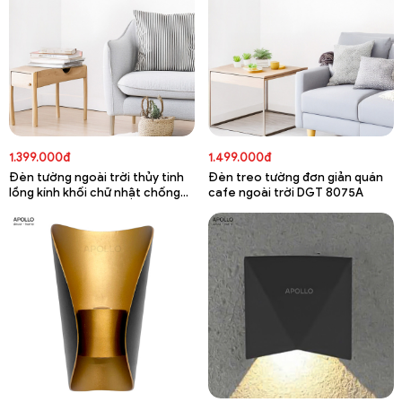
1.399.000đ
1.499.000đ
Đèn tường ngoài trời thủy tinh
Đèn treo tường đơn giản quán
lồng kính khối chữ nhật chống
cafe ngoài trời DGT 8075A
nước DGT 8076A