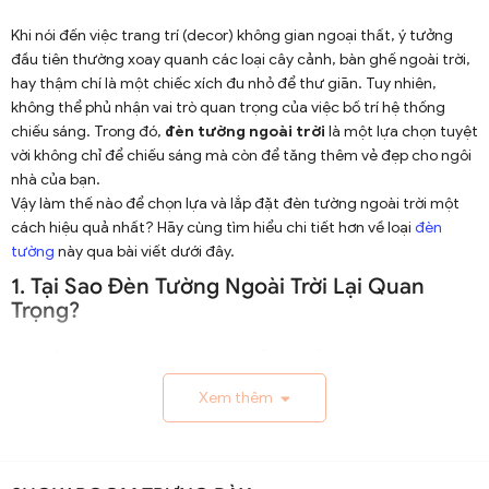
Khi nói đến việc trang trí (decor) không gian ngoại thất, ý tưởng
đầu tiên thường xoay quanh các loại cây cảnh, bàn ghế ngoài trời,
hay thậm chí là một chiếc xích đu nhỏ để thư giãn. Tuy nhiên,
không thể phủ nhận vai trò quan trọng của việc bố trí hệ thống
chiếu sáng. Trong đó,
đèn tường ngoài trời
là một lựa chọn tuyệt
vời không chỉ để chiếu sáng mà còn để tăng thêm vẻ đẹp cho ngôi
nhà của bạn.
Vậy làm thế nào để chọn lựa và lắp đặt đèn tường ngoài trời một
cách hiệu quả nhất? Hãy cùng tìm hiểu chi tiết hơn về loại
đèn
tường
này qua bài viết dưới đây.
1. Tại Sao Đèn Tường Ngoài Trời Lại Quan
Trọng?
Vấn đề ánh sáng ngoài trời không chỉ đơn giản là khía cạnh tiện ích,
mà còn liên quan sâu sắc đến vấn đề thẩm mỹ và an ninh.
Xem thêm
1.1. Chiếu Sáng Và An Ninh
Đèn tường ngoài trời giúp chiếu sáng các không gian thường
xuyên sử dụng như lối đi, sân vườn hay hiên nhà. Ánh sáng giúp bạn