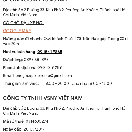
dễ dàng di chuyển trong đêm và tránh những nguy hiểm tiềm ẩn
như trơn trượt hay các chướng ngại vật. Ngoài ra, ánh sáng mạnh
Địa chỉ:
Số 2 Đường 33, Khu Phố 2, Phường An Khánh, Thành phố Hồ
và ổn định cũng góp phần ngăn chặn các hoạt động không mong
Chí Minh, Việt Nam.
muốn từ bên ngoài.
CÓ CHỖ ĐẬU XE HƠI
1.2. Thẩm Mỹ Và Tính Thẩm Mỹ
GOOGLE MAP
Hướng dẫn đi nhanh:
Quý khách đi tới 278 Trần Não gặp đường 33 rẽ
Một chiếc đèn tường ngoài trời được thiết kế đẹp mắt có thể trở
vào 20m
thành tâm điểm thu hút ánh nhìn. Nó cung cấp không chỉ ánh sáng
Hotline bán hàng:
09 1541 9868
mà còn mang lại vẻ đẹp cho cả ngôi nhà. Việc nổi bật các đường
Dự phòng:
0898 681 898
nét kiến trúc của ngôi nhà bằng ánh sáng định hướng có thể tạo
nên những hiệu ứng đáng kinh ngạc.
Phản ánh dịch vụ:
0901 019 789
Email:
baogia.apollohome@gmail.com
2. Lựa Chọn Đèn Tường Ngoài Trời Phù Hợp
Thời gian làm việc:
8:00 - 20:00 | Chủ nhật 8:00 - 17:00
Trước khi đến với quá trình lắp đặt, việc lựa chọn loại đèn phù hợp
với không gian và nhu cầu của bạn là rất quan trọng.
CÔNG TY TNHH VSNY VIỆT NAM
2.1. Chất Liệu Phù Hợp
Địa chỉ:
Số 2 Đường 33, Khu Phố 2, Phường An Khánh, Thành phố Hồ
Chí Minh, Việt Nam.
Đèn tường ngoài trời thường phải đối mặt với những điều kiện thời
Mã số thuế:
0314630274
tiết khắc nghiệt như mưa, bụi, và nhiệt độ cao. Do đó, lựa chọn
chất liệu bền bỉ là một yếu tố quan trọng. Một số chất liệu phổ biến
Ngày cấp:
20/09/2017