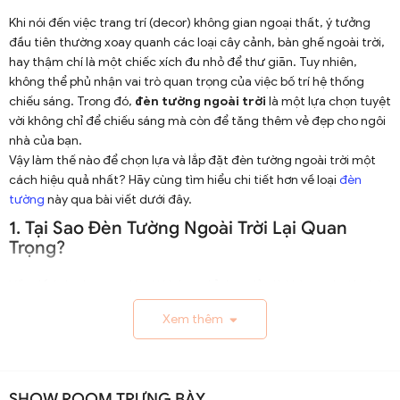
Khi nói đến việc trang trí (decor) không gian ngoại thất, ý tưởng
đầu tiên thường xoay quanh các loại cây cảnh, bàn ghế ngoài trời,
hay thậm chí là một chiếc xích đu nhỏ để thư giãn. Tuy nhiên,
không thể phủ nhận vai trò quan trọng của việc bố trí hệ thống
chiếu sáng. Trong đó,
đèn tường ngoài trời
là một lựa chọn tuyệt
vời không chỉ để chiếu sáng mà còn để tăng thêm vẻ đẹp cho ngôi
nhà của bạn.
Vậy làm thế nào để chọn lựa và lắp đặt đèn tường ngoài trời một
cách hiệu quả nhất? Hãy cùng tìm hiểu chi tiết hơn về loại
đèn
tường
này qua bài viết dưới đây.
1. Tại Sao Đèn Tường Ngoài Trời Lại Quan
Trọng?
Vấn đề ánh sáng ngoài trời không chỉ đơn giản là khía cạnh tiện ích,
mà còn liên quan sâu sắc đến vấn đề thẩm mỹ và an ninh.
Xem thêm
1.1. Chiếu Sáng Và An Ninh
Đèn tường ngoài trời giúp chiếu sáng các không gian thường
xuyên sử dụng như lối đi, sân vườn hay hiên nhà. Ánh sáng giúp bạn
SHOW ROOM TRƯNG BÀY