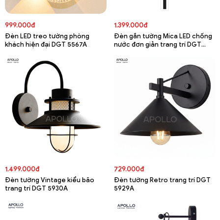
999.000đ
1.399.000đ
Đèn LED treo tường phòng
Đèn gắn tường Mica LED chống
khách hiện đại DGT 5567A
nước đơn giản trang trí DGT
5782A
1.499.000đ
729.000đ
Đèn tường Vintage kiểu bão
Đèn tường Retro trang trí DGT
trang trí DGT 5930A
5929A