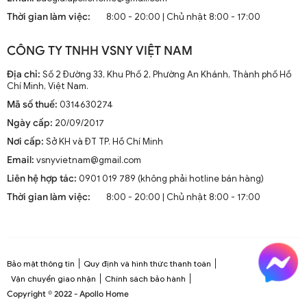
2. Lựa Chọn Đèn Tường Ngoài Trời Phù Hợp
Thời gian làm việc:
8:00 - 20:00 | Chủ nhật 8:00 - 17:00
Trước khi đến với quá trình lắp đặt, việc lựa chọn loại đèn phù hợp
với không gian và nhu cầu của bạn là rất quan trọng.
CÔNG TY TNHH VSNY VIỆT NAM
2.1. Chất Liệu Phù Hợp
Địa chỉ:
Số 2 Đường 33, Khu Phố 2, Phường An Khánh, Thành phố Hồ
Chí Minh, Việt Nam.
Đèn tường ngoài trời thường phải đối mặt với những điều kiện thời
Mã số thuế:
0314630274
tiết khắc nghiệt như mưa, bụi, và nhiệt độ cao. Do đó, lựa chọn
chất liệu bền bỉ là một yếu tố quan trọng. Một số chất liệu phổ biến
Ngày cấp:
20/09/2017
cho đèn tường ngoài trời bao gồm nhôm đúc, thép không gỉ, và
Nơi cấp:
Sở KH và ĐT TP. Hồ Chí Minh
nhựa chịu nhiệt.
Email:
vsnyvietnam@gmail.com
2.2. Đa Dạng Kiểu Dáng
Liên hệ hợp tác:
0901 019 789 (không phải hotline bán hàng)
Thời gian làm việc:
8:00 - 20:00 | Chủ nhật 8:00 - 17:00
Đèn treo:
Thường được sử dụng trong các không gian rộng
lớn như hiên nhà hoặc bên cạnh các bàn ngoài trời.
Đèn gắn:
Đây là loại phổ biến nhất, dễ dàng lắp đặt và có thể
sử dụng trong nhiều loại không gian khác nhau.
Đèn ốp:
Với thiết kế ấn tượng, đèn ốp thường được sử dụng
Bảo mật thông tin
Quy định và hình thức thanh toán
cho các bức tường có diện tích lớn, tạo nên điểm nhấn đặc
Vận chuyển giao nhận
Chính sách bảo hành
biệt cho thiết kế ngoại thất.
Copyright © 2022 - Apollo Home
Đèn áp và đèn vách:
Hai loại đèn này thường được sử dụng