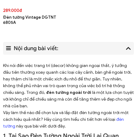
289.000đ
Đèn tường Vintage DGTNT
6805A
Nội dung bài viết:
Khi nói đến việc trang trí (decor) không gian ngoại thất, ý tưởng
đầu tiên thường xoay quanh các loại cây cảnh, bàn ghế ngoài trời,
hay thậm chí là một chiếc xích đu nhỏ để thư giãn. Tuy nhiên,
không thể phủ nhận vai trò quan trọng của việc bố trí hệ thống
chiếu sáng. Trong đó,
đèn tường ngoài trời
là một lựa chọn tuyệt
vời không chỉ để chiếu sáng mà còn để tăng thêm vẻ đẹp cho ngôi
nhà của bạn.
Vậy làm thế nào để chọn lựa và lắp đặt đèn tường ngoài trời một
cách hiệu quả nhất? Hãy cùng tìm hiểu chi tiết hơn về loại
đèn
tường
này qua bài viết dưới đây.
1. Tại Sao Đèn Tường Ngoài Trời Lại Quan