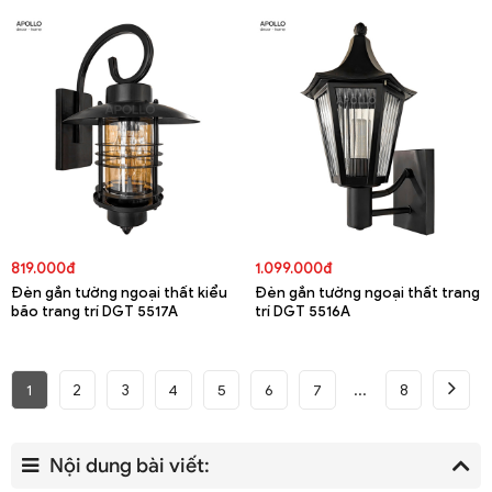
5519A
819.000đ
1.099.000đ
Đèn gắn tường ngoại thất kiểu
Đèn gắn tường ngoại thất trang
bão trang trí DGT 5517A
trí DGT 5516A
1
2
3
4
5
6
7
8
Nội dung bài viết: