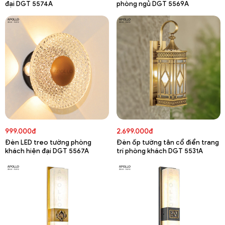
đại DGT 5574A
phòng ngủ DGT 5569A
999.000đ
2.699.000đ
Đèn LED treo tường phòng
Đèn ốp tường tân cổ điển trang
khách hiện đại DGT 5567A
trí phòng khách DGT 5531A