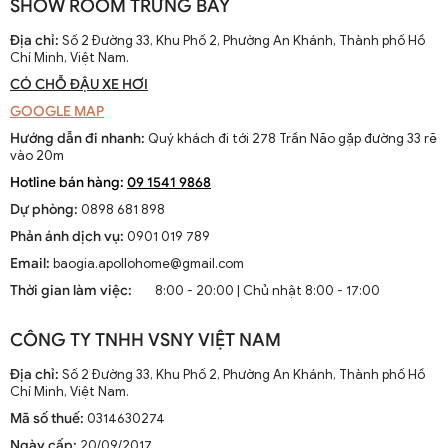
SHOW ROOM TRƯNG BÀY
dễ dàng di chuyển trong đêm và tránh những nguy hiểm tiềm ẩn
như trơn trượt hay các chướng ngại vật. Ngoài ra, ánh sáng mạnh
Địa chỉ:
Số 2 Đường 33, Khu Phố 2, Phường An Khánh, Thành phố Hồ
và ổn định cũng góp phần ngăn chặn các hoạt động không mong
Chí Minh, Việt Nam.
muốn từ bên ngoài.
CÓ CHỖ ĐẬU XE HƠI
1.2. Thẩm Mỹ Và Tính Thẩm Mỹ
GOOGLE MAP
Hướng dẫn đi nhanh:
Quý khách đi tới 278 Trần Não gặp đường 33 rẽ
Một chiếc đèn tường ngoài trời được thiết kế đẹp mắt có thể trở
vào 20m
thành tâm điểm thu hút ánh nhìn. Nó cung cấp không chỉ ánh sáng
Hotline bán hàng:
09 1541 9868
mà còn mang lại vẻ đẹp cho cả ngôi nhà. Việc nổi bật các đường
Dự phòng:
0898 681 898
nét kiến trúc của ngôi nhà bằng ánh sáng định hướng có thể tạo
nên những hiệu ứng đáng kinh ngạc.
Phản ánh dịch vụ:
0901 019 789
Email:
baogia.apollohome@gmail.com
2. Lựa Chọn Đèn Tường Ngoài Trời Phù Hợp
Thời gian làm việc:
8:00 - 20:00 | Chủ nhật 8:00 - 17:00
Trước khi đến với quá trình lắp đặt, việc lựa chọn loại đèn phù hợp
với không gian và nhu cầu của bạn là rất quan trọng.
CÔNG TY TNHH VSNY VIỆT NAM
2.1. Chất Liệu Phù Hợp
Địa chỉ:
Số 2 Đường 33, Khu Phố 2, Phường An Khánh, Thành phố Hồ
Chí Minh, Việt Nam.
Đèn tường ngoài trời thường phải đối mặt với những điều kiện thời
Mã số thuế:
0314630274
tiết khắc nghiệt như mưa, bụi, và nhiệt độ cao. Do đó, lựa chọn
chất liệu bền bỉ là một yếu tố quan trọng. Một số chất liệu phổ biến
Ngày cấp:
20/09/2017