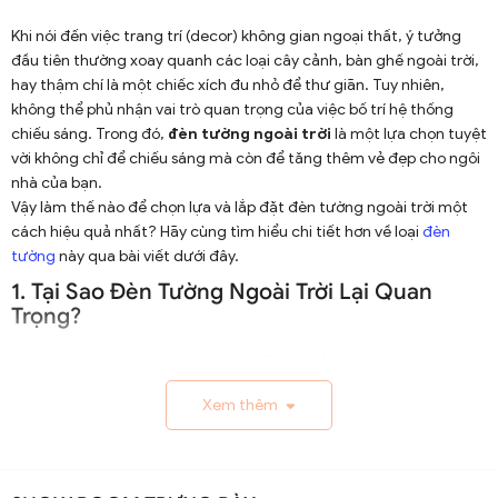
Khi nói đến việc trang trí (decor) không gian ngoại thất, ý tưởng
đầu tiên thường xoay quanh các loại cây cảnh, bàn ghế ngoài trời,
hay thậm chí là một chiếc xích đu nhỏ để thư giãn. Tuy nhiên,
không thể phủ nhận vai trò quan trọng của việc bố trí hệ thống
chiếu sáng. Trong đó,
đèn tường ngoài trời
là một lựa chọn tuyệt
vời không chỉ để chiếu sáng mà còn để tăng thêm vẻ đẹp cho ngôi
nhà của bạn.
Vậy làm thế nào để chọn lựa và lắp đặt đèn tường ngoài trời một
cách hiệu quả nhất? Hãy cùng tìm hiểu chi tiết hơn về loại
đèn
tường
này qua bài viết dưới đây.
1. Tại Sao Đèn Tường Ngoài Trời Lại Quan
Trọng?
Vấn đề ánh sáng ngoài trời không chỉ đơn giản là khía cạnh tiện ích,
mà còn liên quan sâu sắc đến vấn đề thẩm mỹ và an ninh.
Xem thêm
1.1. Chiếu Sáng Và An Ninh
Đèn tường ngoài trời giúp chiếu sáng các không gian thường
xuyên sử dụng như lối đi, sân vườn hay hiên nhà. Ánh sáng giúp bạn