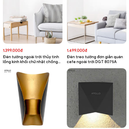
1.399.000đ
1.499.000đ
Đèn tường ngoài trời thủy tinh
Đèn treo tường đơn giản quán
lồng kính khối chữ nhật chống
cafe ngoài trời DGT 8075A
nước DGT 8076A