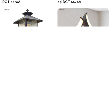
DGT 5576A
đại DGT 5575A
1.799.000đ
999.000đ
Đèn gắn tường ngoài trời hiện
Đèn tường LED hiện đại trang trí
đại DGT 5574A
phòng ngủ DGT 5569A