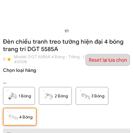
1/1
Đèn chiếu tranh treo tường hiện đại 4 bóng
trang trí DGT 5585A
Model:
DGT 5585A 4 Bóng - Trắng - L800xW90xH300 - AS
0
Reset lại lựa chọn
4000K
Chọn loại hàng
...
1 Bóng
2 Bóng
3 Bóng
4 Bóng