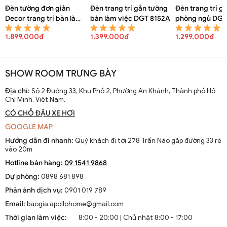
Đèn tường đơn giản
Đèn trang trí gắn tường
Đèn trang trí g
Decor trang trí bàn làm
bàn làm việc DGT 8152A
phòng ngủ DGT
việc DGT 8154A
1.899.000đ
1.399.000đ
1.299.000đ
SHOW ROOM TRƯNG BÀY
Địa chỉ:
Số 2 Đường 33, Khu Phố 2, Phường An Khánh, Thành phố Hồ
Chí Minh, Việt Nam.
CÓ CHỖ ĐẬU XE HƠI
GOOGLE MAP
Hướng dẫn đi nhanh:
Quý khách đi tới 278 Trần Não gặp đường 33 rẽ
vào 20m
Hotline bán hàng:
09 1541 9868
Dự phòng:
0898 681 898
Phản ánh dịch vụ:
0901 019 789
Email:
baogia.apollohome@gmail.com
Thời gian làm việc:
8:00 - 20:00 | Chủ nhật 8:00 - 17:00