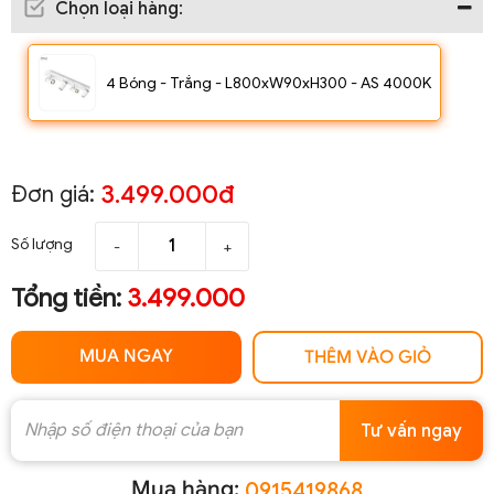
Chọn loại hàng
:
4 Bóng - Trắng - L800xW90xH300 - AS 4000K
3.499.000đ
Đơn giá:
Số lượng
-
+
Tổng tiền:
3.499.000
MUA NGAY
THÊM VÀO GIỎ
Tư vấn ngay
Mua hàng:
0915419868