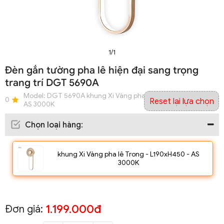
1/1
Đèn gắn tường pha lê hiện đại sang trọng
trang trí DGT 5690A
Model:
DGT 5690A khung Xi Vàng pha lê Trong - L190xH450 -
0
Reset lại lựa chọn
AS 3000K
Chọn loại hàng
:
khung Xi Vàng pha lê Trong - L190xH450 - AS
3000K
1.199.000đ
Đơn giá: