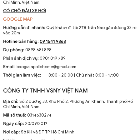
Chí Minh, Việt Nam.
CÓ CHỖ ĐẬU XE HƠI
GOOGLE MAP
Hướng dẫn đi nhanh:
Quý khách đi tới 278 Trần Não gặp đường 33 rẽ
vào 20m
Hotline bán hàng:
09 1541 9868
Dự phòng:
0898 681 898
Phản ánh dịch vụ:
0901 019 789
Email:
baogia.apollohome@gmail.com
Thời gian làm việc:
8:00 - 20:00 | Chủ nhật 8:00 - 17:00
CÔNG TY TNHH VSNY VIỆT NAM
Địa chỉ:
Số 2 Đường 33, Khu Phố 2, Phường An Khánh, Thành phố Hồ
Chí Minh, Việt Nam.
Mã số thuế:
0314630274
Ngày cấp:
20/09/2017
Nơi cấp:
Sở KH và ĐT TP. Hồ Chí Minh