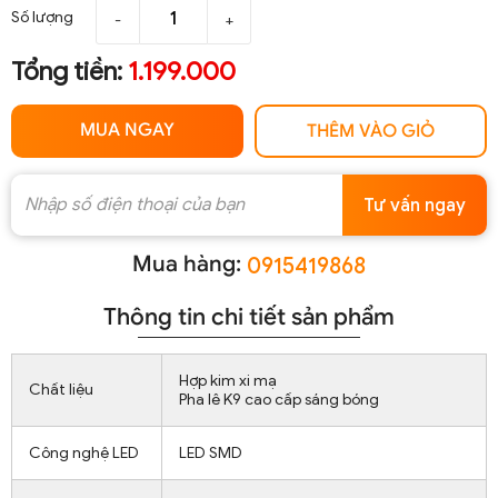
Số lượng
-
+
Tổng tiền:
1.199.000
MUA NGAY
THÊM VÀO GIỎ
Tư vấn ngay
Mua hàng:
0915419868
Thông tin chi tiết sản phẩm
Hợp kim xi mạ
Chất liệu
Pha lê K9 cao cấp sáng bóng
Công nghệ LED
LED SMD