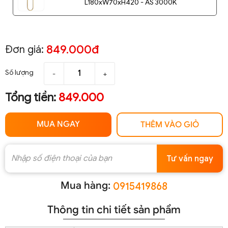
L180xW70xH420 - AS 3000K
849.000đ
Đơn giá:
Số lượng
-
+
Tổng tiền:
849.000
MUA NGAY
THÊM VÀO GIỎ
Tư vấn ngay
Mua hàng:
0915419868
Thông tin chi tiết sản phẩm