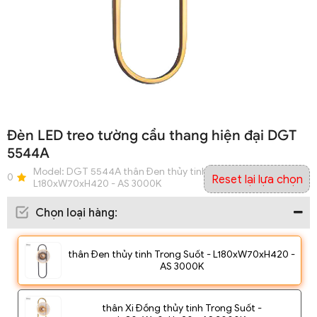
Đèn LED treo tường cầu thang hiện đại DGT
5544A
Model:
DGT 5544A thân Đen thủy tinh Trong Suốt -
0
Reset lại lựa chọn
L180xW70xH420 - AS 3000K
Chọn loại hàng
:
thân Đen thủy tinh Trong Suốt - L180xW70xH420 -
AS 3000K
thân Xi Đồng thủy tinh Trong Suốt -