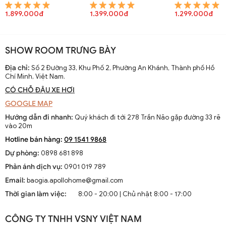
việc DGT 8154A
1.899.000đ
1.399.000đ
1.299.000đ
SHOW ROOM TRƯNG BÀY
Địa chỉ:
Số 2 Đường 33, Khu Phố 2, Phường An Khánh, Thành phố Hồ
Chí Minh, Việt Nam.
CÓ CHỖ ĐẬU XE HƠI
GOOGLE MAP
Hướng dẫn đi nhanh:
Quý khách đi tới 278 Trần Não gặp đường 33 rẽ
vào 20m
Hotline bán hàng:
09 1541 9868
Dự phòng:
0898 681 898
Phản ánh dịch vụ:
0901 019 789
Email:
baogia.apollohome@gmail.com
Thời gian làm việc:
8:00 - 20:00 | Chủ nhật 8:00 - 17:00
CÔNG TY TNHH VSNY VIỆT NAM