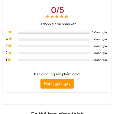
0/5
Đèn ngủ treo tường hiện đại DGT 8103A
0
đánh giá và nhận xét
5
0 đánh giá
4
0 đánh giá
3
0 đánh giá
2
0 đánh giá
1
0 đánh giá
Bạn đã dùng sản phẩm này?
Đánh giá ngay