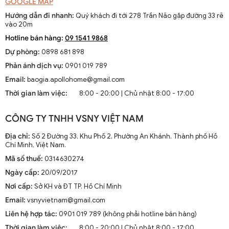
GOOGLE MAP
Hướng dẫn đi nhanh:
Quý khách đi tới 278 Trần Não gặp đường 33 rẽ
vào 20m
Hotline bán hàng:
09 1541 9868
Dự phòng:
0898 681 898
Phản ánh dịch vụ:
0901 019 789
Email:
baogia.apollohome@gmail.com
Thời gian làm việc:
8:00 - 20:00 | Chủ nhật 8:00 - 17:00
CÔNG TY TNHH VSNY VIỆT NAM
Địa chỉ:
Số 2 Đường 33, Khu Phố 2, Phường An Khánh, Thành phố Hồ
Chí Minh, Việt Nam.
Mã số thuế:
0314630274
Ngày cấp:
20/09/2017
Nơi cấp:
Sở KH và ĐT TP. Hồ Chí Minh
Email:
vsnyvietnam@gmail.com
Liên hệ hợp tác:
0901 019 789 (không phải hotline bán hàng)
Thời gian làm việc:
8:00 - 20:00 | Chủ nhật 8:00 - 17:00