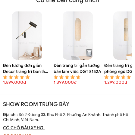
Có thể bạn cũng thích
Đèn tường đơn giản
Đèn trang trí gắn tường
Đèn trang trí g
Decor trang trí bàn làm
bàn làm việc DGT 8152A
phòng ngủ DGT
việc DGT 8154A
1.899.000đ
1.399.000đ
1.299.000đ
SHOW ROOM TRƯNG BÀY
Đèn ngủ treo tường hiện đại DGT 8103A
Địa chỉ:
Số 2 Đường 33, Khu Phố 2, Phường An Khánh, Thành phố Hồ
Chí Minh, Việt Nam.
CÓ CHỖ ĐẬU XE HƠI