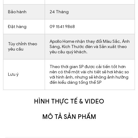
Bảo hành
24 Tháng
Đặt hàng
09 1541 9868
Apollo Home nhận thay đổi Màu Sắc, Ánh
Tùy chỉnh theo
Sáng, Kích Thước đèn và Sản xuất theo
yêu cầu
yêu cầu quý khách.
Theo thời gian SP được cải tiến tốt hơn
nên có thể một vài chi tiết sẽ hơi khác so
Lưu ý
với hình ảnh, nhưng sẽ không ảnh hưởng
đến kiểu dáng tổng thể SP
HÌNH THỰC TẾ & VIDEO
MÔ TẢ SẢN PHẨM