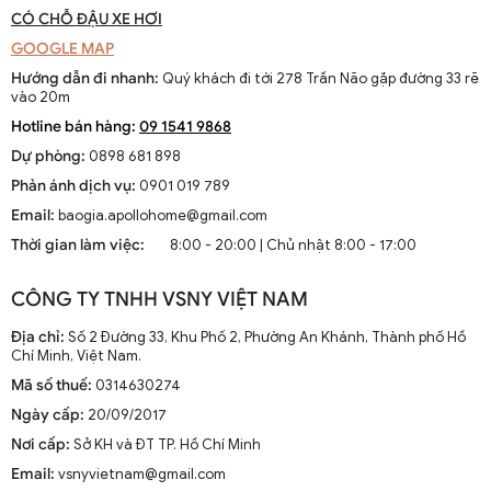
CÓ CHỖ ĐẬU XE HƠI
GOOGLE MAP
Hướng dẫn đi nhanh:
Quý khách đi tới 278 Trần Não gặp đường 33 rẽ
vào 20m
Hotline bán hàng:
09 1541 9868
Dự phòng:
0898 681 898
Phản ánh dịch vụ:
0901 019 789
Email:
baogia.apollohome@gmail.com
Thời gian làm việc:
8:00 - 20:00 | Chủ nhật 8:00 - 17:00
CÔNG TY TNHH VSNY VIỆT NAM
Địa chỉ:
Số 2 Đường 33, Khu Phố 2, Phường An Khánh, Thành phố Hồ
Chí Minh, Việt Nam.
Mã số thuế:
0314630274
Ngày cấp:
20/09/2017
Nơi cấp:
Sở KH và ĐT TP. Hồ Chí Minh
Email:
vsnyvietnam@gmail.com