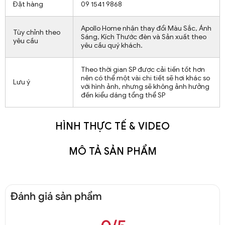
Đặt hàng
09 1541 9868
Apollo Home nhận thay đổi Màu Sắc, Ánh
Tùy chỉnh theo
Sáng, Kích Thước đèn và Sản xuất theo
yêu cầu
yêu cầu quý khách.
Theo thời gian SP được cải tiến tốt hơn
nên có thể một vài chi tiết sẽ hơi khác so
Lưu ý
với hình ảnh, nhưng sẽ không ảnh hưởng
đến kiểu dáng tổng thể SP
HÌNH THỰC TẾ & VIDEO
MÔ TẢ SẢN PHẨM
Đánh giá sản phẩm