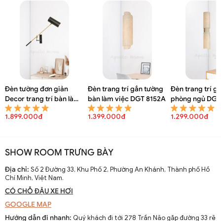
Đèn tường đơn giản
Đèn trang trí gắn tường
Đèn trang trí g
Decor trang trí bàn làm
bàn làm việc DGT 8152A
phòng ngủ DGT
việc DGT 8154A
1.899.000đ
1.399.000đ
1.299.000đ
SHOW ROOM TRƯNG BÀY
Địa chỉ:
Số 2 Đường 33, Khu Phố 2, Phường An Khánh, Thành phố Hồ
Chí Minh, Việt Nam.
CÓ CHỖ ĐẬU XE HƠI
GOOGLE MAP
Hướng dẫn đi nhanh:
Quý khách đi tới 278 Trần Não gặp đường 33 rẽ