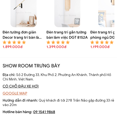
Đèn tường đơn giản
Đèn trang trí gắn tường
Đèn trang trí g
Decor trang trí bàn làm
bàn làm việc DGT 8152A
phòng ngủ DGT
việc DGT 8154A
1.899.000đ
1.399.000đ
1.199.000đ
SHOW ROOM TRƯNG BÀY
Địa chỉ:
Số 2 Đường 33, Khu Phố 2, Phường An Khánh, Thành phố Hồ
Chí Minh, Việt Nam.
CÓ CHỖ ĐẬU XE HƠI
GOOGLE MAP
Hướng dẫn đi nhanh:
Quý khách đi tới 278 Trần Não gặp đường 33 rẽ
vào 20m
Hotline bán hàng:
09 1541 9868