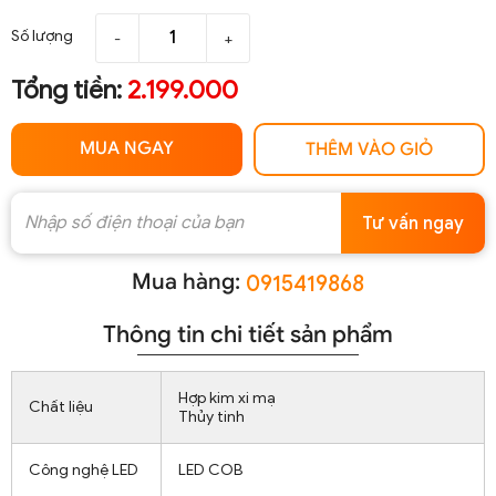
Số lượng
-
+
Tổng tiền:
2.199.000
MUA NGAY
THÊM VÀO GIỎ
Tư vấn ngay
Mua hàng:
0915419868
Thông tin chi tiết sản phẩm
Hợp kim xi mạ
Chất liệu
Thủy tinh
Công nghệ LED
LED COB