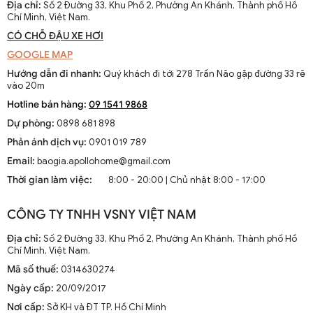
Địa chỉ:
Số 2 Đường 33, Khu Phố 2, Phường An Khánh, Thành phố Hồ
Chí Minh, Việt Nam.
CÓ CHỖ ĐẬU XE HƠI
GOOGLE MAP
Hướng dẫn đi nhanh:
Quý khách đi tới 278 Trần Não gặp đường 33 rẽ
vào 20m
Hotline bán hàng:
09 1541 9868
Dự phòng:
0898 681 898
Phản ánh dịch vụ:
0901 019 789
Email:
baogia.apollohome@gmail.com
Thời gian làm việc:
8:00 - 20:00 | Chủ nhật 8:00 - 17:00
CÔNG TY TNHH VSNY VIỆT NAM
Địa chỉ:
Số 2 Đường 33, Khu Phố 2, Phường An Khánh, Thành phố Hồ
Chí Minh, Việt Nam.
Mã số thuế:
0314630274
Ngày cấp:
20/09/2017
Nơi cấp:
Sở KH và ĐT TP. Hồ Chí Minh