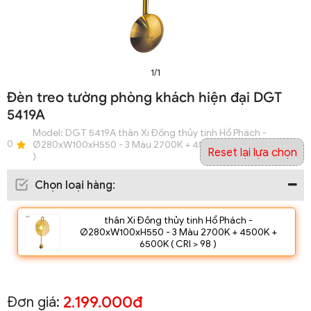
1/1
Đèn treo tường phòng khách hiện đại DGT
5419A
Model:
DGT 5419A thân Xi Đồng thủy tinh Hổ Phách -
0
Ø280xW100xH550 - 3 Màu 2700K + 4500K + 6500K ( CRI > 98
Reset lại lựa chọn
)
Chọn loại hàng
:
thân Xi Đồng thủy tinh Hổ Phách -
Ø280xW100xH550 - 3 Màu 2700K + 4500K +
6500K ( CRI > 98 )
2.199.000đ
Đơn giá: