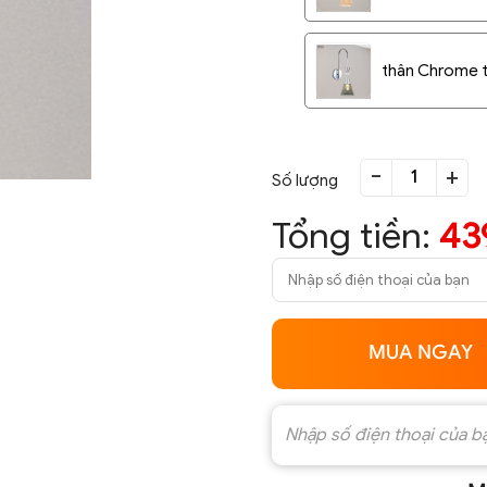
thân Chrome t
-
+
Số lượng
Tổng tiền:
43
MUA NGAY