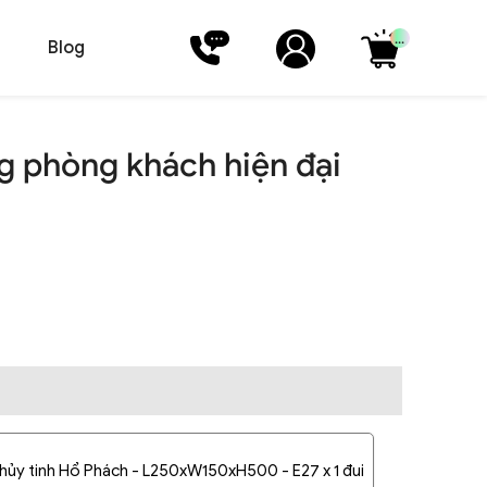
...
Blog
g phòng khách hiện đại
thủy tinh Hổ Phách - L250xW150xH500 - E27 x 1 đui