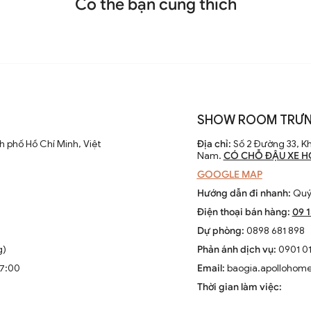
Có thể bạn cũng thích
SHOW ROOM TRƯN
ách hiện đại DGT 5566A
 phố Hồ Chí Minh, Việt
Địa chỉ:
Số 2 Đường 33, Kh
Nam.
CÓ CHỖ ĐẬU XE H
GOOGLE MAP
Hướng dẫn đi nhanh:
Quý 
Điện thoại bán hàng:
09 
Dự phòng:
0898 681 898
g)
Phản ánh dịch vụ:
0901 01
17:00
Email:
baogia.apollohom
Thời gian làm việc: