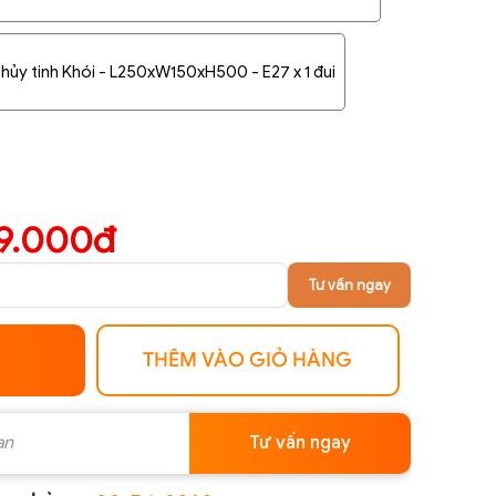
hủy tinh Khói - L250xW150xH500 - E27 x 1 đui
9.000đ
Tư vấn ngay
THÊM VÀO GIỎ HÀNG
Tư vấn ngay