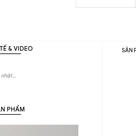
TẾ & VIDEO
SẢN 
nhật...
ẢN PHẨM