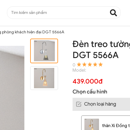
g phòng khách hiện đại DGT 5566A
Đèn treo tườn
DGT 5566A
0
Model:
439.000đ
Chọn cấu hình
Chọn loại hàng
thân Xi Đồng 