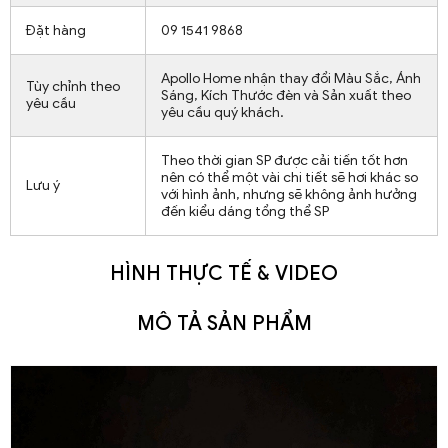
Đặt hàng
09 1541 9868
Apollo Home nhận thay đổi Màu Sắc, Ánh
Tùy chỉnh theo
Sáng, Kích Thước đèn và Sản xuất theo
yêu cầu
yêu cầu quý khách.
Theo thời gian SP được cải tiến tốt hơn
nên có thể một vài chi tiết sẽ hơi khác so
Lưu ý
với hình ảnh, nhưng sẽ không ảnh hưởng
đến kiểu dáng tổng thể SP
HÌNH THỰC TẾ & VIDEO
MÔ TẢ SẢN PHẨM