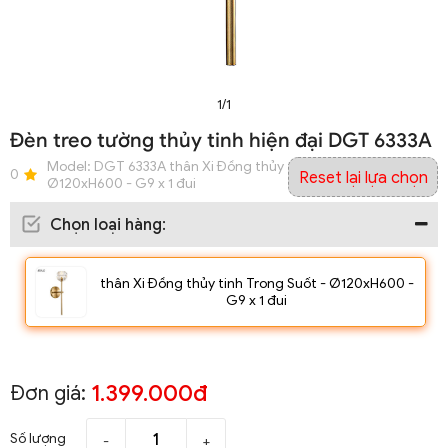
1/1
Đèn treo tường thủy tinh hiện đại DGT 6333A
Model:
DGT 6333A thân Xi Đồng thủy tinh Trong Suốt -
0
Reset lại lựa chọn
Ø120xH600 - G9 x 1 đui
Chọn loại hàng
:
thân Xi Đồng thủy tinh Trong Suốt - Ø120xH600 -
G9 x 1 đui
1.399.000đ
Đơn giá:
Số lượng
-
+