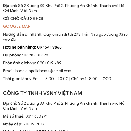
Địa chỉ:
Số 2 Đường 33, Khu Phố 2, Phường An Khánh, Thành phố Hồ
Chí Minh, Việt Nam.
CÓ CHỖ ĐẬU XE HƠI
GOOGLE MAP
Hướng dẫn đi nhanh:
Quý khách đi tới 278 Trần Não gặp đường 33 rẽ
vào 20m
Hotline bán hàng:
09 1541 9868
Dự phòng:
0898 681 898
Phản ánh dịch vụ:
0901 019 789
Email:
baogia.apollohome@gmail.com
Thời gian làm việc:
8:00 - 20:00 | Chủ nhật 8:00 - 17:00
CÔNG TY TNHH VSNY VIỆT NAM
Địa chỉ:
Số 2 Đường 33, Khu Phố 2, Phường An Khánh, Thành phố Hồ
Chí Minh, Việt Nam.
Đèn treo tường thủy tinh hiện đại DGT 6333A
Mã số thuế:
0314630274
Ngày cấp:
20/09/2017