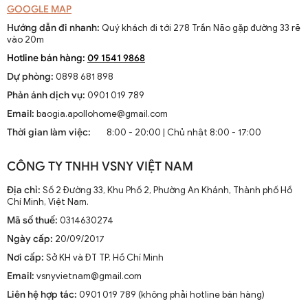
GOOGLE MAP
Hướng dẫn đi nhanh:
Quý khách đi tới 278 Trần Não gặp đường 33 rẽ
vào 20m
Hotline bán hàng:
09 1541 9868
Dự phòng:
0898 681 898
Phản ánh dịch vụ:
0901 019 789
Email:
baogia.apollohome@gmail.com
Thời gian làm việc:
8:00 - 20:00 | Chủ nhật 8:00 - 17:00
CÔNG TY TNHH VSNY VIỆT NAM
Địa chỉ:
Số 2 Đường 33, Khu Phố 2, Phường An Khánh, Thành phố Hồ
Chí Minh, Việt Nam.
Mã số thuế:
0314630274
Ngày cấp:
20/09/2017
Nơi cấp:
Sở KH và ĐT TP. Hồ Chí Minh
Email:
vsnyvietnam@gmail.com
Liên hệ hợp tác:
0901 019 789 (không phải hotline bán hàng)