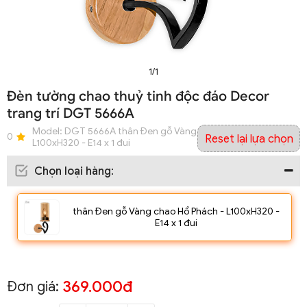
1/1
Đèn tường chao thuỷ tinh độc đáo Decor
trang trí DGT 5666A
Model:
DGT 5666A thân Đen gỗ Vàng chao Hổ Phách -
0
Reset lại lựa chọn
L100xH320 - E14 x 1 đui
Chọn loại hàng
:
thân Đen gỗ Vàng chao Hổ Phách - L100xH320 -
E14 x 1 đui
369.000đ
Đơn giá: