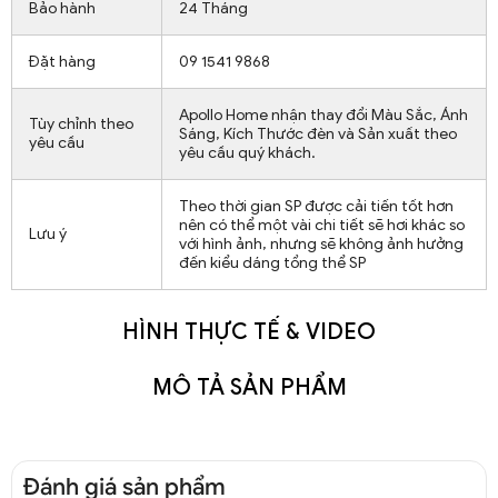
Bảo hành
24 Tháng
Đặt hàng
09 1541 9868
Apollo Home nhận thay đổi Màu Sắc, Ánh
Tùy chỉnh theo
Sáng, Kích Thước đèn và Sản xuất theo
yêu cầu
yêu cầu quý khách.
Theo thời gian SP được cải tiến tốt hơn
nên có thể một vài chi tiết sẽ hơi khác so
Lưu ý
với hình ảnh, nhưng sẽ không ảnh hưởng
đến kiểu dáng tổng thể SP
HÌNH THỰC TẾ & VIDEO
MÔ TẢ SẢN PHẨM
Đánh giá sản phẩm