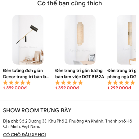
Có thể bạn cũng thích
Đèn tường đơn giản
Đèn trang trí gắn tường
Đèn trang trí g
Decor trang trí bàn làm
bàn làm việc DGT 8152A
phòng ngủ DGT
việc DGT 8154A
1.899.000đ
1.399.000đ
1.299.000đ
SHOW ROOM TRƯNG BÀY
Địa chỉ:
Số 2 Đường 33, Khu Phố 2, Phường An Khánh, Thành phố Hồ
Chí Minh, Việt Nam.
CÓ CHỖ ĐẬU XE HƠI