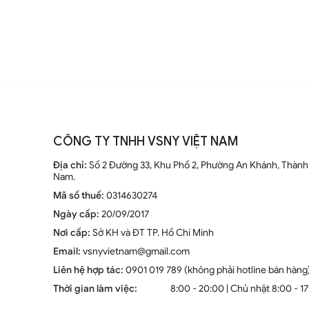
CÔNG TY TNHH VSNY VIỆT NAM
Địa chỉ:
Số 2 Đường 33, Khu Phố 2, Phường An Khánh, Thành 
Nam.
Mã số thuế:
0314630274
Ngày cấp:
20/09/2017
Nơi cấp:
Sở KH và ĐT TP. Hồ Chí Minh
Email:
vsnyvietnam@gmail.com
Liên hệ hợp tác:
0901 019 789 (không phải hotline bán hàng
Thời gian làm việc:
8:00 - 20:00 | Chủ nhật 8:00 - 1
Đèn tường cổ điển chao t