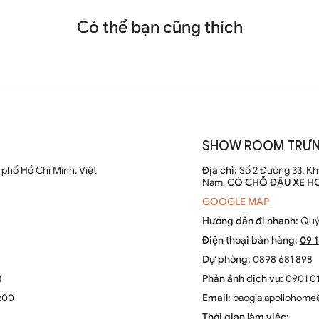
Có thể bạn cũng thích
SHOW ROOM TRƯN
phố Hồ Chí Minh, Việt
Địa chỉ:
Số 2 Đường 33, Kh
Nam.
CÓ CHỖ ĐẬU XE H
GOOGLE MAP
Hướng dẫn đi nhanh:
Quý 
Điện thoại bán hàng:
09 
Dự phòng:
0898 681 898
)
Phản ánh dịch vụ:
0901 01
7:00
Email:
baogia.apollohom
Thời gian làm việc:
hủy tinh 1 tay DGT 6281A