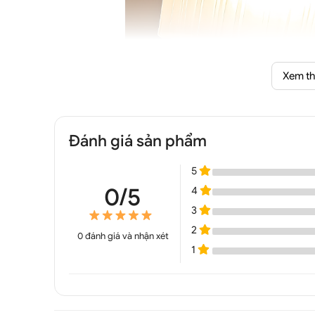
Xem t
Đánh giá sản phẩm
Đèn tường cổ điển chao t
5
0/5
4
3
2
0
đánh giá và nhận xét
1