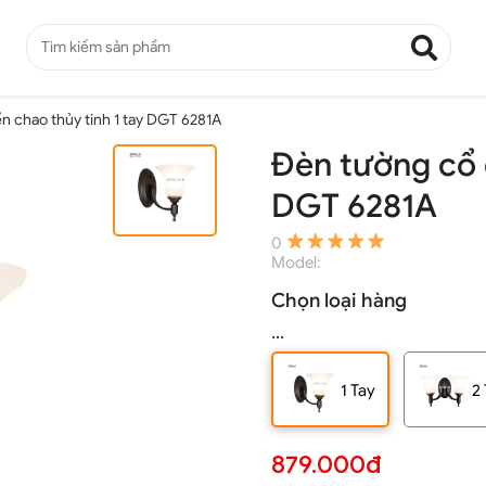
n chao thủy tinh 1 tay DGT 6281A
Đèn tường cổ đ
DGT 6281A
0
Model:
Chọn loại hàng
...
1 Tay
2
879.000đ