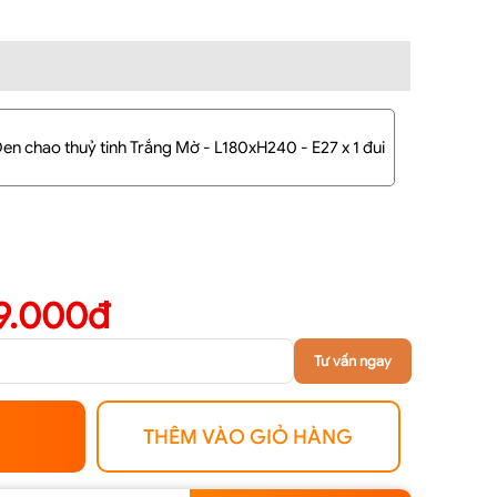
Đen chao thuỷ tinh Trắng Mờ - L180xH240 - E27 x 1 đui
9.000đ
Tư vấn ngay
THÊM VÀO GIỎ HÀNG