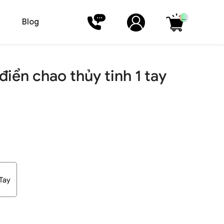
...
Blog
iển chao thủy tinh 1 tay
 Tay