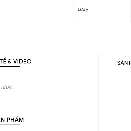
Lưu ý
TẾ & VIDEO
SẢN 
nhật...
ẢN PHẨM