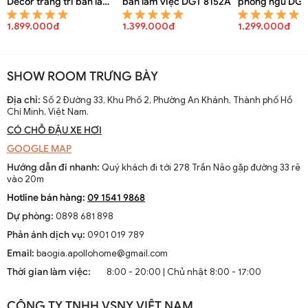
Decor trang trí bàn làm
bàn làm việc DGT 8152A
phòng ngủ DGT
việc DGT 8154A
1.899.000đ
1.399.000đ
1.299.000đ
SHOW ROOM TRƯNG BÀY
Địa chỉ:
Số 2 Đường 33, Khu Phố 2, Phường An Khánh, Thành phố Hồ
Chí Minh, Việt Nam.
CÓ CHỖ ĐẬU XE HƠI
GOOGLE MAP
Hướng dẫn đi nhanh:
Quý khách đi tới 278 Trần Não gặp đường 33 rẽ
vào 20m
Hotline bán hàng:
09 1541 9868
Dự phòng:
0898 681 898
Phản ánh dịch vụ:
0901 019 789
Email:
baogia.apollohome@gmail.com
Thời gian làm việc:
8:00 - 20:00 | Chủ nhật 8:00 - 17:00
CÔNG TY TNHH VSNY VIỆT NAM