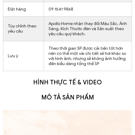
Đặt hàng
09 1541 9868
Apollo Home nhận thay đổi Màu Sắc, Ánh
Tùy chỉnh theo
Sáng, Kích Thước đèn và Sản xuất theo
yêu cầu
yêu cầu quý khách.
Theo thời gian SP được cải tiến tốt hơn
nên có thể một vài chi tiết sẽ hơi khác so
Lưu ý
với hình ảnh, nhưng sẽ không ảnh hưởng
đến kiểu dáng tổng thể SP
HÌNH THỰC TẾ & VIDEO
MÔ TẢ SẢN PHẨM