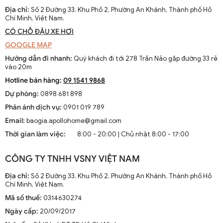
Địa chỉ:
Số 2 Đường 33, Khu Phố 2, Phường An Khánh, Thành phố Hồ
Chí Minh, Việt Nam.
CÓ CHỖ ĐẬU XE HƠI
GOOGLE MAP
Hướng dẫn đi nhanh:
Quý khách đi tới 278 Trần Não gặp đường 33 rẽ
vào 20m
Hotline bán hàng:
09 1541 9868
Đèn tường Decor hiện đại DGT 6112A
Dự phòng:
0898 681 898
Phản ánh dịch vụ:
0901 019 789
Email:
baogia.apollohome@gmail.com
Thời gian làm việc:
8:00 - 20:00 | Chủ nhật 8:00 - 17:00
CÔNG TY TNHH VSNY VIỆT NAM
Địa chỉ:
Số 2 Đường 33, Khu Phố 2, Phường An Khánh, Thành phố Hồ
Chí Minh, Việt Nam.
Mã số thuế:
0314630274
Ngày cấp:
20/09/2017