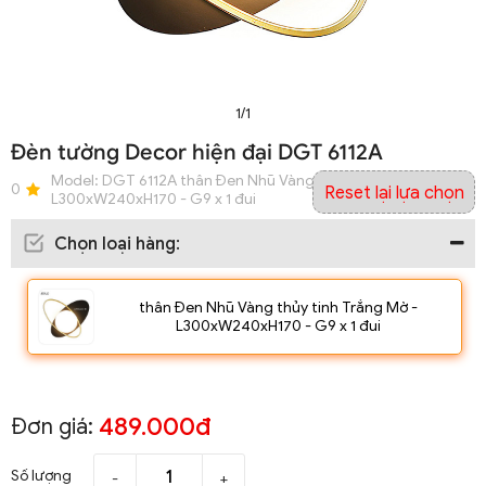
1/1
Đèn tường Decor hiện đại DGT 6112A
Model:
DGT 6112A thân Đen Nhũ Vàng thủy tinh Trắng Mờ -
0
Reset lại lựa chọn
L300xW240xH170 - G9 x 1 đui
Chọn loại hàng
:
thân Đen Nhũ Vàng thủy tinh Trắng Mờ -
L300xW240xH170 - G9 x 1 đui
489.000đ
Đơn giá:
Số lượng
-
+