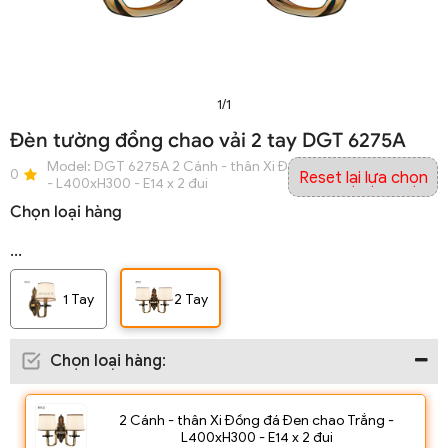
1/1
Đèn tường đồng chao vải 2 tay DGT 6275A
Model:
DGT 6275A 2 Cánh - thân Xi Đồng đá Đen chao Trắng
0
Reset lại lựa chọn
- L400xH300 - E14 x 2 đui
Chọn loại hàng
...
1 Tay
2 Tay
Chọn loại hàng
:
2 Cánh - thân Xi Đồng đá Đen chao Trắng -
L400xH300 - E14 x 2 đui