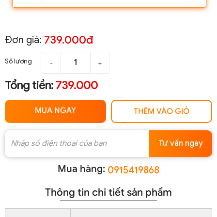
739.000đ
Đơn giá:
Số lượng
-
+
Tổng tiền:
739.000
MUA NGAY
THÊM VÀO GIỎ
Tư vấn ngay
Mua hàng:
0915419868
Thông tin chi tiết sản phẩm