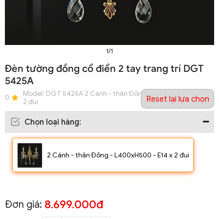
1/1
Đèn tường đồng cổ điển 2 tay trang trí DGT
5425A
Model:
DGT 5425A 2 Cánh - thân Đồng - L400xH500 - E14 x
0
Reset lại lựa chọn
2 đui
Chọn loại hàng
:
2 Cánh - thân Đồng - L400xH500 - E14 x 2 đui
8.699.000đ
Đơn giá: