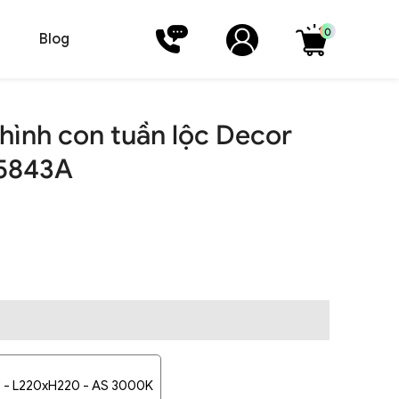
0
Blog
hình con tuần lộc Decor
 5843A
ờ - L220xH220 - AS 3000K