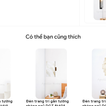
Có thể bạn cũng thích
n tường
Đèn trang trí gắn tường
Đèn trang tr
141A
phòng ngủ DGT 8140A
phòng ngủ D