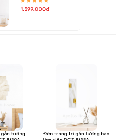
8148A
1.599.000đ
í gắn tường
Đèn trang trí gắn tường bàn
GT 8139A
làm việc DGT 8138A