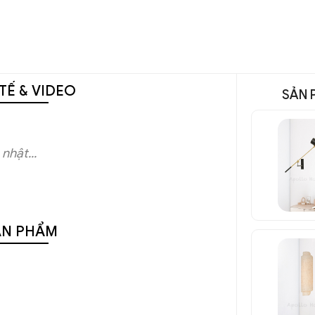
TẾ & VIDEO
SẢN 
nhật...
ẢN PHẨM