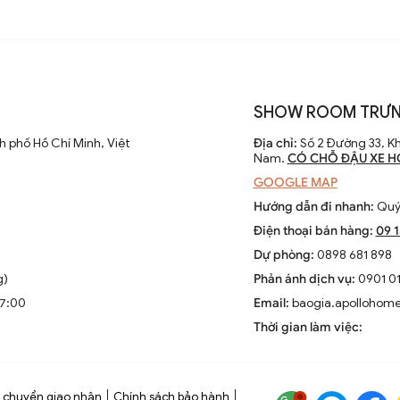
SHOW ROOM TRƯN
 phố Hồ Chí Minh, Việt
Địa chỉ:
Số 2 Đường 33, Kh
Nam.
CÓ CHỖ ĐẬU XE H
GOOGLE MAP
Hướng dẫn đi nhanh:
Quý 
Điện thoại bán hàng:
09 
Dự phòng:
0898 681 898
g)
Phản ánh dịch vụ:
0901 01
17:00
Email:
baogia.apollohom
Thời gian làm việc:
 chuyển giao nhận
Chính sách bảo hành