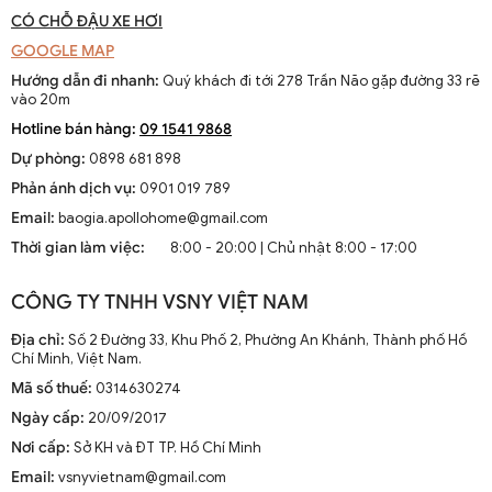
CÓ CHỖ ĐẬU XE HƠI
GOOGLE MAP
Hướng dẫn đi nhanh:
Quý khách đi tới 278 Trần Não gặp đường 33 rẽ
vào 20m
Hotline bán hàng:
09 1541 9868
Dự phòng:
0898 681 898
Phản ánh dịch vụ:
0901 019 789
Email:
baogia.apollohome@gmail.com
Thời gian làm việc:
8:00 - 20:00 | Chủ nhật 8:00 - 17:00
CÔNG TY TNHH VSNY VIỆT NAM
Địa chỉ:
Số 2 Đường 33, Khu Phố 2, Phường An Khánh, Thành phố Hồ
Chí Minh, Việt Nam.
Mã số thuế:
0314630274
Ngày cấp:
20/09/2017
Nơi cấp:
Sở KH và ĐT TP. Hồ Chí Minh
Email:
vsnyvietnam@gmail.com