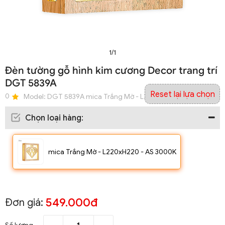
1/1
Đèn tường gỗ hình kim cương Decor trang trí
DGT 5839A
Reset lại lựa chọn
0
Model:
DGT 5839A mica Trắng Mờ - L220xH220 - AS 3000K
Chọn loại hàng
:
mica Trắng Mờ - L220xH220 - AS 3000K
549.000đ
Đơn giá: