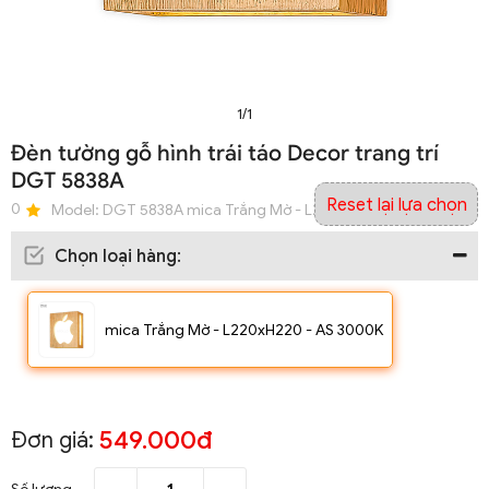
1/1
Đèn tường gỗ hình trái táo Decor trang trí
DGT 5838A
Reset lại lựa chọn
0
Model:
DGT 5838A mica Trắng Mờ - L220xH220 - AS 3000K
Chọn loại hàng
:
mica Trắng Mờ - L220xH220 - AS 3000K
549.000đ
Đơn giá: