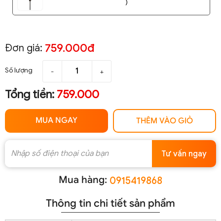
)
759.000đ
Đơn giá:
Số lượng
-
+
Tổng tiền:
759.000
MUA NGAY
THÊM VÀO GIỎ
Tư vấn ngay
Mua hàng:
0915419868
Thông tin chi tiết sản phẩm