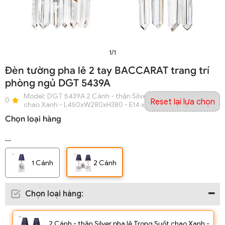
1/1
Đèn tường pha lê 2 tay BACCARAT trang trí
phòng ngủ DGT 5439A
Model:
DGT 5439A 2 Cánh - thân Silver pha lê Trong Suốt
0
Reset lại lựa chọn
chao Xanh - L450xW280xH380 - E14 x 2 đui
Chọn loại hàng
...
1 Cánh
2 Cánh
Chọn loại hàng
:
2 Cánh - thân Silver pha lê Trong Suốt chao Xanh -