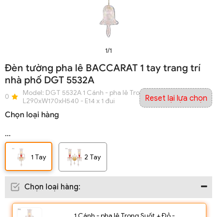
1/1
Đèn tường pha lê BACCARAT 1 tay trang trí
nhà phố DGT 5532A
Model:
DGT 5532A 1 Cánh - pha lê Trong Suốt + Đỏ -
0
Reset lại lựa chọn
L290xW170xH540 - E14 x 1 đui
Chọn loại hàng
...
1 Tay
2 Tay
Chọn loại hàng
:
1 Cánh - pha lê Trong Suốt + Đỏ -