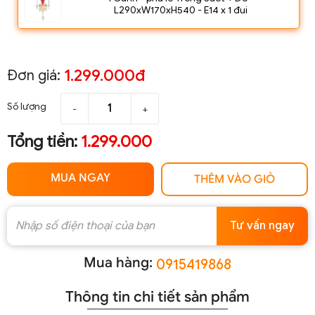
L290xW170xH540 - E14 x 1 đui
1.299.000đ
Đơn giá:
Số lượng
-
+
Tổng tiền:
1.299.000
MUA NGAY
THÊM VÀO GIỎ
Tư vấn ngay
Mua hàng:
0915419868
Thông tin chi tiết sản phẩm