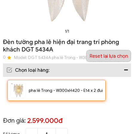
1/1
Đèn tường pha lê hiện đại trang trí phòng
khách DGT 5434A
Reset lại lựa chọn
0
Model:
DGT 5434A pha lê Trong - W300xH420 - E14 x 2 đui
Chọn loại hàng
:
pha lê Trong - W300xH420 - E14 x 2 đui
2.599.000đ
Đơn giá: