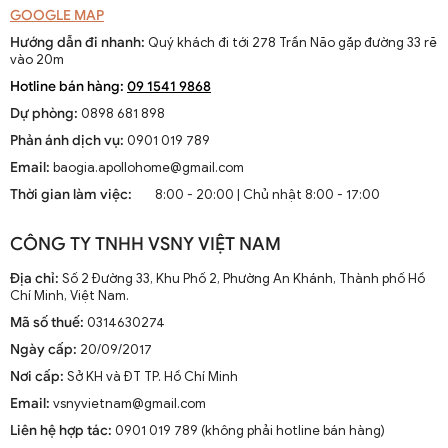
GOOGLE MAP
Hướng dẫn đi nhanh:
Quý khách đi tới 278 Trần Não gặp đường 33 rẽ
vào 20m
Hotline bán hàng:
09 1541 9868
Dự phòng:
0898 681 898
Phản ánh dịch vụ:
0901 019 789
Email:
baogia.apollohome@gmail.com
Thời gian làm việc:
8:00 - 20:00 | Chủ nhật 8:00 - 17:00
CÔNG TY TNHH VSNY VIỆT NAM
Địa chỉ:
Số 2 Đường 33, Khu Phố 2, Phường An Khánh, Thành phố Hồ
Chí Minh, Việt Nam.
Mã số thuế:
0314630274
Ngày cấp:
20/09/2017
Nơi cấp:
Sở KH và ĐT TP. Hồ Chí Minh
Email:
vsnyvietnam@gmail.com
Liên hệ hợp tác:
0901 019 789 (không phải hotline bán hàng)