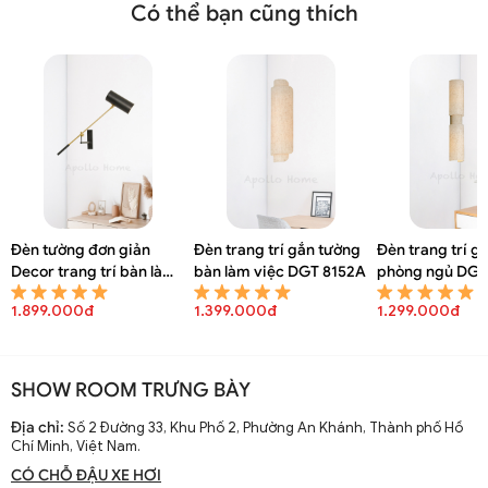
Có thể bạn cũng thích
Đèn tường đơn giản
Đèn trang trí gắn tường
Đèn trang trí g
Decor trang trí bàn làm
bàn làm việc DGT 8152A
phòng ngủ DGT
việc DGT 8154A
1.899.000đ
1.399.000đ
1.299.000đ
SHOW ROOM TRƯNG BÀY
Địa chỉ:
Số 2 Đường 33, Khu Phố 2, Phường An Khánh, Thành phố Hồ
Chí Minh, Việt Nam.
CÓ CHỖ ĐẬU XE HƠI