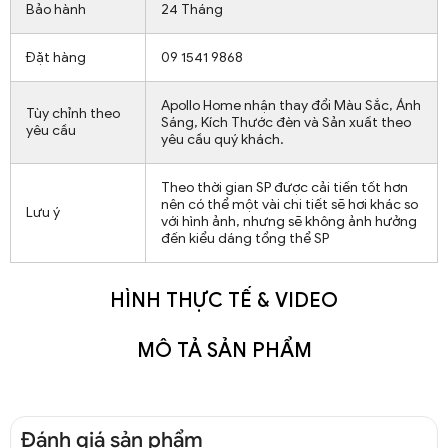
Bảo hành
24 Tháng
Đặt hàng
09 1541 9868
Apollo Home nhận thay đổi Màu Sắc, Ánh
Tùy chỉnh theo
Sáng, Kích Thước đèn và Sản xuất theo
yêu cầu
yêu cầu quý khách.
Theo thời gian SP được cải tiến tốt hơn
nên có thể một vài chi tiết sẽ hơi khác so
Lưu ý
với hình ảnh, nhưng sẽ không ảnh hưởng
đến kiểu dáng tổng thể SP
HÌNH THỰC TẾ & VIDEO
MÔ TẢ SẢN PHẨM
Đánh giá sản phẩm