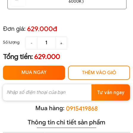
6000K )
629.000đ
Đơn giá:
Số lượng
-
+
Tổng tiền:
629.000
MUA NGAY
THÊM VÀO GIỎ
Tư vấn ngay
Mua hàng:
0915419868
Thông tin chi tiết sản phẩm