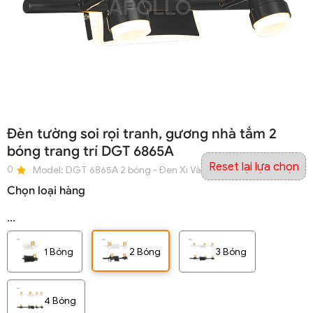
Đèn tường soi rọi tranh, gương nhà tắm 2
bóng trang trí DGT 6865A
Reset lại lựa chọn
0
Model:
DGT 6865A 2 bóng - Đen Xi Vàng - L320 - AS 3000K
Chọn loại hàng
...
1 Bóng
2 Bóng
3 Bóng
4 Bóng