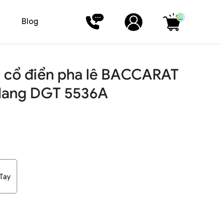
...
Blog
 cổ điển pha lê BACCARAT
h lang DGT 5536A
 Tay