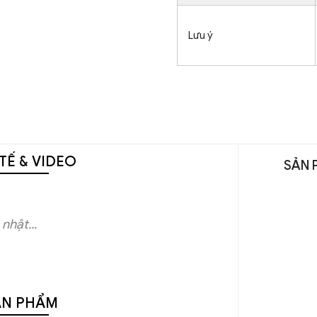
Lưu ý
TẾ & VIDEO
SẢN 
nhật...
ẢN PHẨM