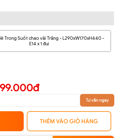
 lê Trong Suốt chao vải Trắng - L290xW170xH440 -
E14 x 1 đui
099.000đ
Tư vấn ngay
THÊM VÀO GIỎ HÀNG