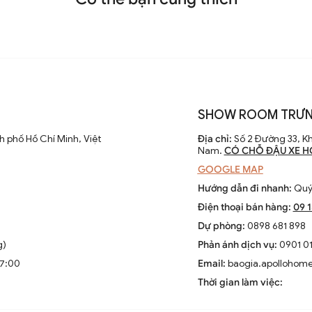
SHOW ROOM TRƯN
 phố Hồ Chí Minh, Việt
Địa chỉ:
Số 2 Đường 33, Kh
Nam.
CÓ CHỖ ĐẬU XE H
GOOGLE MAP
Hướng dẫn đi nhanh:
Quý 
Điện thoại bán hàng:
09 
Dự phòng:
0898 681 898
g)
Phản ánh dịch vụ:
0901 01
17:00
Email:
baogia.apollohom
Thời gian làm việc: