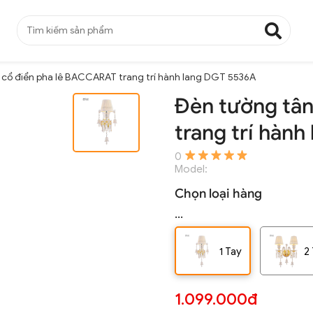
 cổ điển pha lê BACCARAT trang trí hành lang DGT 5536A
Đèn tường tân
trang trí hàn
0
Model:
Chọn loại hàng
...
1 Tay
2
1.099.000đ