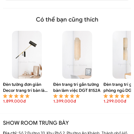
Có thể bạn cũng thích
Đèn tường đơn giản
Đèn trang trí gắn tường
Đèn trang trí g
Decor trang trí bàn làm
bàn làm việc DGT 8152A
phòng ngủ DGT
việc DGT 8154A
1.899.000đ
1.399.000đ
1.299.000đ
SHOW ROOM TRƯNG BÀY
Đèn tường thủy tinh Moon Light trang trí DGT 8078A
Địa chỉ:
Số 2 Đường 33, Khu Phố 2, Phường An Khánh, Thành phố Hồ