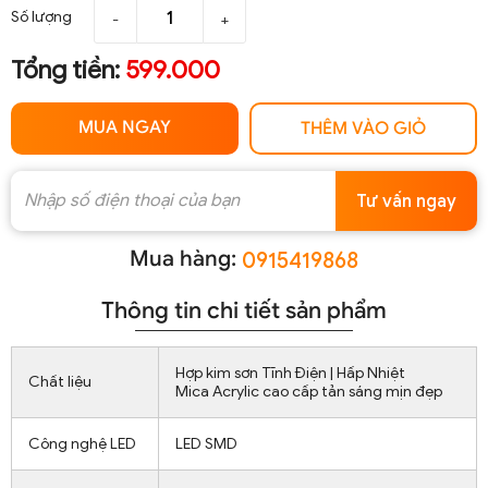
Số lượng
-
+
Tổng tiền:
599.000
MUA NGAY
THÊM VÀO GIỎ
Tư vấn ngay
Mua hàng:
0915419868
Thông tin chi tiết sản phẩm
Hợp kim sơn Tĩnh Điện | Hấp Nhiệt
Chất liệu
Mica Acrylic cao cấp tản sáng mịn đẹp
Công nghệ LED
LED SMD