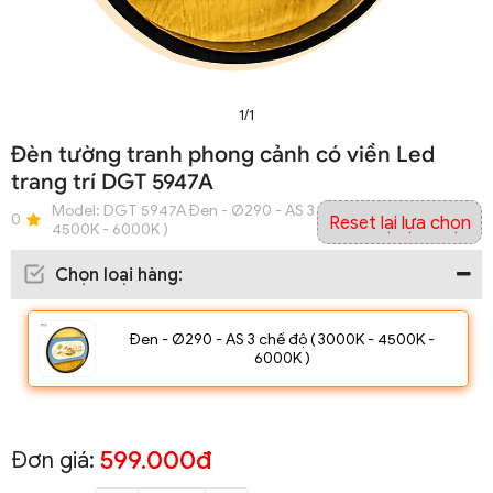
1/1
Đèn tường tranh phong cảnh có viền Led
trang trí DGT 5947A
Model:
DGT 5947A Đen - Ø290 - AS 3 chế độ ( 3000K -
0
Reset lại lựa chọn
4500K - 6000K )
Chọn loại hàng
:
Đen - Ø290 - AS 3 chế độ ( 3000K - 4500K -
6000K )
599.000đ
Đơn giá: