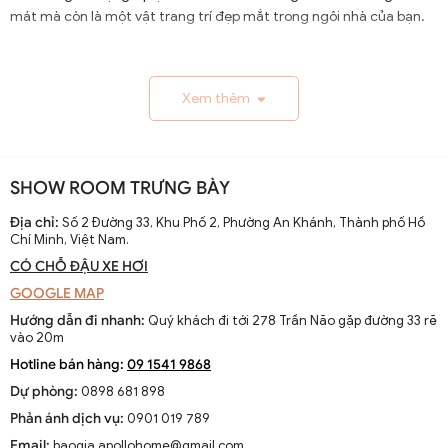
mát mà còn là một vật trang trí đẹp mắt trong ngôi nhà của bạn.
1.1. Lịch Sử và Sự Phát Triển
Xem thêm
Nguồn gốc và xuất xứ của quạt trần cánh dài
Quạt trần cánh dài xuất hiện từ thế kỷ 19, trở thành giải
pháp thông gió hiệu quả ở các khu vực nhiệt đới. Ban đầu
SHOW ROOM TRƯNG BÀY
được làm thủ công và chạy bằng điện từ pin, chúng
nhanh chóng phát triển với sự tiến bộ của công nghệ
Địa chỉ:
Số 2 Đường 33, Khu Phố 2, Phường An Khánh, Thành phố Hồ
Chí Minh, Việt Nam.
điện.
CÓ CHỖ ĐẬU XE HƠI
Sự thay đổi và cải tiến qua các thập kỷ
GOOGLE MAP
Từ những mẫu đơn giản, quạt trần cánh dài đã được cải
Hướng dẫn đi nhanh:
Quý khách đi tới 278 Trần Não gặp đường 33 rẽ
tiến với thiết kế hiện đại, động cơ mạnh mẽ và khả năng
vào 20m
điều chỉnh tốc độ. Các nhà sản xuất không ngừng nghiên
Hotline bán hàng:
09 1541 9868
cứu để nâng cao hiệu suất và thẩm mỹ của sản phẩm.
Dự phòng:
0898 681 898
Xu hướng hiện tại trên thị trường
Phản ánh dịch vụ:
0901 019 789
Hiện nay, quạt trần cánh dài không chỉ là thiết bị làm mát
Email:
baogia.apollohome@gmail.com