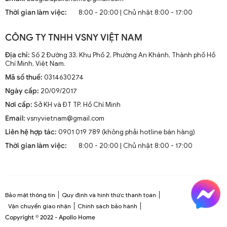
mà còn là phần trang trí sang trọng cho mọi không gian
Thời gian làm việc:
8:00 - 20:00 | Chủ nhật 8:00 - 17:00
sống. Chúng kết hợp công nghệ tiên tiến như điều khiển
từ xa, đèn LED và tích hợp với hệ thống nhà thông minh.
CÔNG TY TNHH VSNY VIỆT NAM
1.2. Cấu Tạo và Nguyên Lý Hoạt Động
Địa chỉ:
Số 2 Đường 33, Khu Phố 2, Phường An Khánh, Thành phố Hồ
Chí Minh, Việt Nam.
Mã số thuế:
0314630274
Cấu trúc tổng thể của quạt trần cánh dài
Ngày cấp:
20/09/2017
Quạt trần cánh dài thường gồm các bộ phận chính: động
Nơi cấp:
Sở KH và ĐT TP. Hồ Chí Minh
cơ, cánh quạt, bộ điều khiển và thân quạt. Các cánh quạt
Email:
vsnyvietnam@gmail.com
được chế tạo từ chất liệu như gỗ, kim loại hoặc
composite để đảm bảo độ bền và hiệu suất.
Liên hệ hợp tác:
0901 019 789 (không phải hotline bán hàng)
Thời gian làm việc:
8:00 - 20:00 | Chủ nhật 8:00 - 17:00
Nguyên lý hoạt động cơ bản
Quạt trần hoạt động dựa trên nguyên lý cung cấp luồng
không khí mát mẻ thông qua sự quay của cánh quạt.
Động cơ điện làm quay các cánh quạt, tạo ra dòng không
Bảo mật thông tin
Quy định và hình thức thanh toán
khí tuần hoàn trong không gian phòng.
Vận chuyển giao nhận
Chính sách bảo hành
Copyright © 2022 - Apollo Home
Công nghệ tiên tiến tích hợp