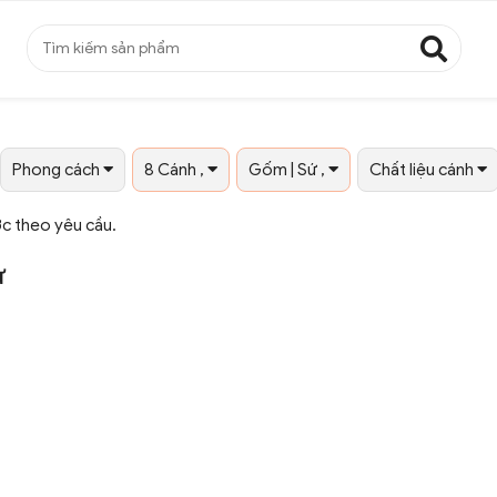
Phong cách
8 Cánh ,
Gốm | Sứ ,
Chất liệu cánh
ớc theo yêu cầu.
ứ