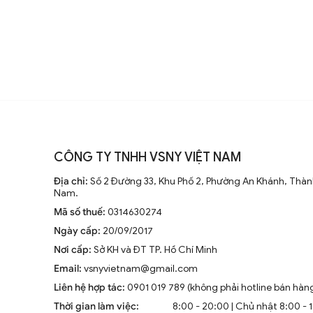
đại, động cơ mạnh mẽ và khả năng
không ngừng nghiên cứu để nâng
Xu hướng hiện tại trên thị trường
Hiện nay, quạt trần cánh dài không
CÔNG TY TNHH VSNY VIỆT NAM
trang trí sang trọng cho mọi kh
Địa chỉ:
Số 2 Đường 33, Khu Phố 2, Phường An Khánh, Thành
tiên tiến như điều khiển từ xa, đ
Nam.
minh.
Mã số thuế:
0314630274
Ngày cấp:
20/09/2017
Nơi cấp:
Sở KH và ĐT TP. Hồ Chí Minh
Email:
vsnyvietnam@gmail.com
Liên hệ hợp tác:
0901 019 789 (không phải hotline bán hàn
1.2. Cấu Tạo và Nguyên Lý Hoạt Đ
Thời gian làm việc:
8:00 - 20:00 | Chủ nhật 8:00 - 