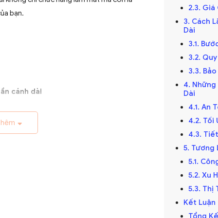
2.3. Gi
của bạn.
3. Cách L
Dài
3.1. Bướ
3.2. Qu
3.3. Bảo
4. Những
ần cánh dài
Dài
4.1. An 
ế kỷ 19, trở thành giải pháp thông gió hiệu
4.2. Tố
 đầu được làm thủ công và chạy bằng điện
thêm
4.3. Ti
riển với sự tiến bộ của công nghệ điện.
5. Tương 
5.1. Cô
5.2. Xu
5.3. Th
hập kỷ
Kết Luận
cánh dài đã được cải tiến với thiết kế hiện
Tổng Kế