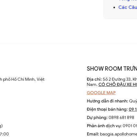
 điều chỉnh tốc độ. Các nhà sản xuất
Các Câu
 cao hiệu suất và thẩm mỹ của sản phẩm.
 chỉ là thiết bị làm mát mà còn là phần
SHOW ROOM TRƯN
ông gian sống. Chúng kết hợp công nghệ
 phố Hồ Chí Minh, Việt
Địa chỉ:
Số 2 Đường 33, Kh
èn LED và tích hợp với hệ thống nhà thông
Nam.
CÓ CHỖ ĐẬU XE H
GOOGLE MAP
Hướng dẫn đi nhanh:
Quý 
Điện thoại bán hàng:
09 
Dự phòng:
0898 681 898
g)
Phản ánh dịch vụ:
0901 01
ộng
17:00
Email:
baogia.apollohom