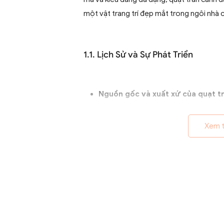
một vật trang trí đẹp mắt trong ngôi nhà 
1.1. Lịch Sử và Sự Phát Triển
Nguồn gốc và xuất xứ của quạt tr
Quạt trần cánh dài xuất hiện từ th
quả ở các khu vực nhiệt đới. Ban
Xem 
từ pin, chúng nhanh chóng phát t
Sự thay đổi và cải tiến qua các t
Từ những mẫu đơn giản, quạt trần 