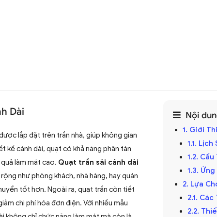
nh Dài
Nội dung
1. Giới T
được lắp đặt trên trần nhà, giúp không gian
1.1. Lịc
ết kế cánh dài, quạt có khả năng phân tán
1.2. Cấ
u quả làm mát cao.
Quạt trần sải cánh dài
1.3. Ứng
rộng như phòng khách, nhà hàng, hay quán
2. Lựa Ch
uyển tốt hơn. Ngoài ra, quạt trần còn tiết
2.1. Các
giảm chi phí hóa đơn điện. Với nhiều mẫu
2.2. Th
ài không chỉ chức năng làm mát mà còn là