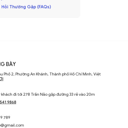
 Hỏi Thường Gặp (FAQs)
G BÀY
u Phố 2, Phường An Khánh, Thành phố Hồ Chí Minh, Việt
ƠI
khách đi tới 278 Trần Não gặp đường 33 rẽ vào 20m
1541 9868
9 789
e@gmail.com