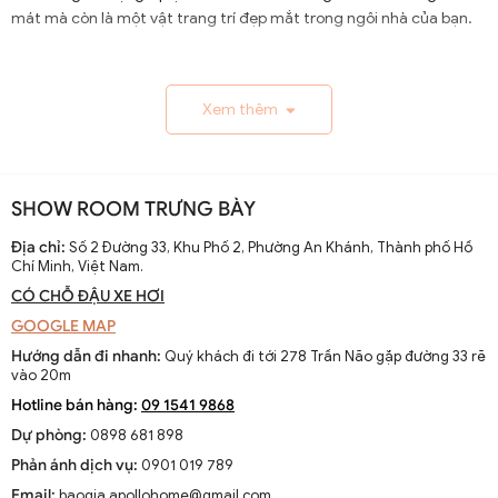
mát mà còn là một vật trang trí đẹp mắt trong ngôi nhà của bạn.
1.1. Lịch Sử và Sự Phát Triển
Xem thêm
Nguồn gốc và xuất xứ của quạt trần cánh dài
Quạt trần cánh dài xuất hiện từ thế kỷ 19, trở thành giải
pháp thông gió hiệu quả ở các khu vực nhiệt đới. Ban đầu
SHOW ROOM TRƯNG BÀY
được làm thủ công và chạy bằng điện từ pin, chúng
nhanh chóng phát triển với sự tiến bộ của công nghệ
Địa chỉ:
Số 2 Đường 33, Khu Phố 2, Phường An Khánh, Thành phố Hồ
Chí Minh, Việt Nam.
điện.
CÓ CHỖ ĐẬU XE HƠI
Sự thay đổi và cải tiến qua các thập kỷ
GOOGLE MAP
Từ những mẫu đơn giản, quạt trần cánh dài đã được cải
Hướng dẫn đi nhanh:
Quý khách đi tới 278 Trần Não gặp đường 33 rẽ
tiến với thiết kế hiện đại, động cơ mạnh mẽ và khả năng
vào 20m
điều chỉnh tốc độ. Các nhà sản xuất không ngừng nghiên
Hotline bán hàng:
09 1541 9868
cứu để nâng cao hiệu suất và thẩm mỹ của sản phẩm.
Dự phòng:
0898 681 898
Xu hướng hiện tại trên thị trường
Phản ánh dịch vụ:
0901 019 789
Hiện nay, quạt trần cánh dài không chỉ là thiết bị làm mát
Email:
baogia.apollohome@gmail.com