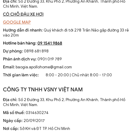
Địa chỉ:
Số 2 Đường 33, Khu Phố 2, Phường An Khánh, Thành phố Hồ
Chí Minh, Việt Nam.
CÓ CHỖ ĐẬU XE HƠI
GOOGLE MAP
Hướng dẫn đi nhanh:
Quý khách đi tới 278 Trần Não gặp đường 33 rẽ
vào 20m
Hotline bán hàng:
09 1541 9868
Dự phòng:
0898 681 898
Phản ánh dịch vụ:
0901 019 789
Email:
baogia.apollohome@gmail.com
Thời gian làm việc:
8:00 - 20:00 | Chủ nhật 8:00 - 17:00
CÔNG TY TNHH VSNY VIỆT NAM
Địa chỉ:
Số 2 Đường 33, Khu Phố 2, Phường An Khánh, Thành phố Hồ
Chí Minh, Việt Nam.
Mã số thuế:
0314630274
Ngày cấp:
20/09/2017
Nơi cấp:
Sở KH và ĐT TP. Hồ Chí Minh