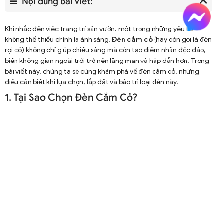
Nội dung bài viết:
Khi nhắc đến việc trang trí sân vườn, một trong những yếu tố
không thể thiếu chính là ánh sáng.
Đèn cắm cỏ
(hay còn gọi là đèn
rọi cỏ) không chỉ giúp chiếu sáng mà còn tạo điểm nhấn độc đáo,
biến không gian ngoài trời trở nên lãng mạn và hấp dẫn hơn. Trong
bài viết này, chúng ta sẽ cùng khám phá về đèn cắm cỏ, những
điều cần biết khi lựa chọn, lắp đặt và bảo trì loại đèn này.
1. Tại Sao Chọn Đèn Cắm Cỏ?
Đèn cắm cỏ đang dần trở thành lựa chọn phổ biến trong việc trang
trí sân vườn. Dưới đây là một số lý do bạn nên cân nhắc sử dụng loại
đèn này:
Tiết Kiệm Năng Lượng
: Đa số đèn cắm cỏ hiện nay sử dụng
LED hoặc năng lượng mặt trời. Những loại đèn này không chỉ
thân thiện với môi trường mà còn giúp tiết kiệm chi phí điện
năng.
Xem thêm
Tính Thẩm Mỹ Cao
: Đèn cắm cỏ giúp tô điểm cho khu vườn
bằng ánh sáng dịu nhẹ, tạo không gian thư giãn cho các buổi
tối.