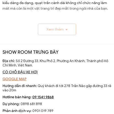
kiểu dáng đa dạng, quạt trần cánh dài không chỉ chức năng làm
mát mà còn là một vật trang trí đẹp mắt trong ngôi nhà của bạn.
1.1. Lịch Sử và Sự Phát Triển
Xem thêm
Nguồn gốc và xuất xứ của quạt trần cánh dài
Quạt trần cánh dài xuất hiện từ thế kỷ 19, trở thành giải
pháp thông gió hiệu quả ở các khu vực nhiệt đới. Ban đầu
SHOW ROOM TRƯNG BÀY
được làm thủ công và chạy bằng điện từ pin, chúng
nhanh chóng phát triển với sự tiến bộ của công nghệ
Địa chỉ:
Số 2 Đường 33, Khu Phố 2, Phường An Khánh, Thành phố Hồ
Chí Minh, Việt Nam.
điện.
CÓ CHỖ ĐẬU XE HƠI
Sự thay đổi và cải tiến qua các thập kỷ
GOOGLE MAP
Từ những mẫu đơn giản, quạt trần cánh dài đã được cải
Hướng dẫn đi nhanh:
Quý khách đi tới 278 Trần Não gặp đường 33 rẽ
tiến với thiết kế hiện đại, động cơ mạnh mẽ và khả năng
vào 20m
điều chỉnh tốc độ. Các nhà sản xuất không ngừng nghiên
Hotline bán hàng:
09 1541 9868
cứu để nâng cao hiệu suất và thẩm mỹ của sản phẩm.
Dự phòng:
0898 681 898
Xu hướng hiện tại trên thị trường
Phản ánh dịch vụ:
0901 019 789