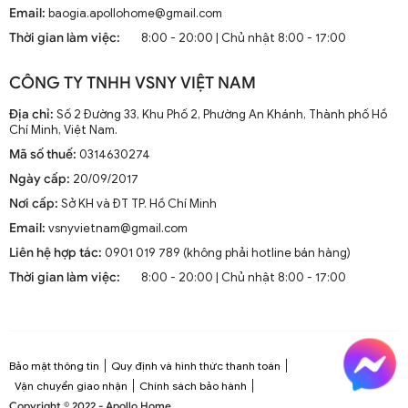
Hiện nay, quạt trần cánh dài không chỉ là thiết bị làm mát
Email:
baogia.apollohome@gmail.com
mà còn là phần trang trí sang trọng cho mọi không gian
Thời gian làm việc:
8:00 - 20:00 | Chủ nhật 8:00 - 17:00
sống. Chúng kết hợp công nghệ tiên tiến như điều khiển
từ xa, đèn LED và tích hợp với hệ thống nhà thông minh.
CÔNG TY TNHH VSNY VIỆT NAM
1.2. Cấu Tạo và Nguyên Lý Hoạt Động
Địa chỉ:
Số 2 Đường 33, Khu Phố 2, Phường An Khánh, Thành phố Hồ
Chí Minh, Việt Nam.
Mã số thuế:
0314630274
Cấu trúc tổng thể của quạt trần cánh dài
Ngày cấp:
20/09/2017
Quạt trần cánh dài thường gồm các bộ phận chính: động
Nơi cấp:
Sở KH và ĐT TP. Hồ Chí Minh
cơ, cánh quạt, bộ điều khiển và thân quạt. Các cánh quạt
Email:
vsnyvietnam@gmail.com
được chế tạo từ chất liệu như gỗ, kim loại hoặc
composite để đảm bảo độ bền và hiệu suất.
Liên hệ hợp tác:
0901 019 789 (không phải hotline bán hàng)
Thời gian làm việc:
8:00 - 20:00 | Chủ nhật 8:00 - 17:00
Nguyên lý hoạt động cơ bản
Quạt trần hoạt động dựa trên nguyên lý cung cấp luồng
không khí mát mẻ thông qua sự quay của cánh quạt.
Động cơ điện làm quay các cánh quạt, tạo ra dòng không
Bảo mật thông tin
Quy định và hình thức thanh toán
khí tuần hoàn trong không gian phòng.
Vận chuyển giao nhận
Chính sách bảo hành
Copyright © 2022 - Apollo Home